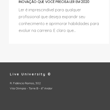
INOVAÇÃO QUE VOCÊ PRECISA LER EM 2020
Ler é imprescindível para qualquer
profissional que deseja expandir seu
conhecimento e aprimorar habilidades para
evoluir na carreira. E claro que...
Live University ©
R. Fidêncio Ramos, 302
Vila Olimpia - Torre B - 6º Andar