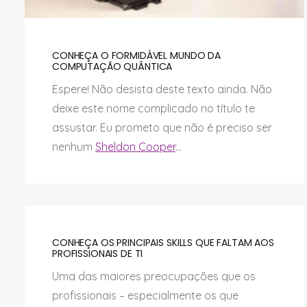
CONHEÇA O FORMIDÁVEL MUNDO DA
COMPUTAÇÃO QUÂNTICA
Espere! Não desista deste texto ainda. Não
deixe este nome complicado no título te
assustar. Eu prometo que não é preciso ser
nenhum
Sheldon Cooper
...
CONHEÇA OS PRINCIPAIS SKILLS QUE FALTAM AOS
PROFISSIONAIS DE TI
Uma das maiores preocupações que os
profissionais – especialmente os que