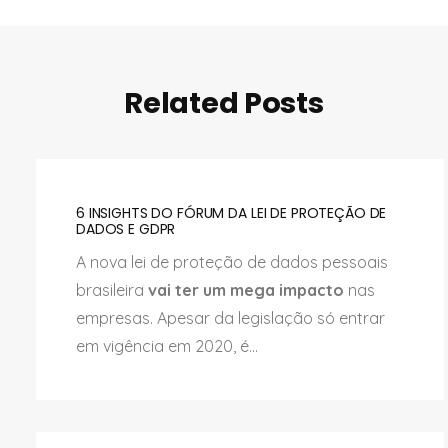
Related Posts
6 INSIGHTS DO FÓRUM DA LEI DE PROTEÇÃO DE
DADOS E GDPR
A nova lei de proteção de dados pessoais
brasileira
vai ter um mega impacto
nas
empresas. Apesar da legislação só entrar
em vigência em 2020, é...