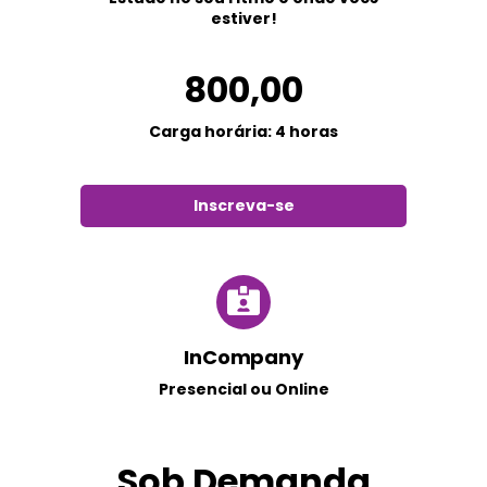
estiver!
800,00
Carga horária: 4 horas
Inscreva-se
InCompany
Presencial ou Online
Sob Demanda