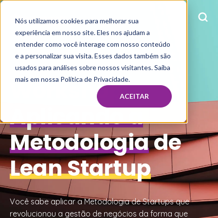
Nós utilizamos cookies para melhorar sua
experiência em nosso site. Eles nos ajudam a
entender como você interage com nosso conteúdo
e a personalizar sua visita. Esses dados também são
usados para análises sobre nossos visitantes. Saiba
mais em nossa Política de Privacidade.
Workshop:
ACEITAR
Aplicando a
Metodologia
de
Lean Startup
Você sabe aplicar a Metodologia de Startups que
revolucionou a gestão de negócios da forma que