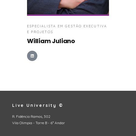
ESPECIALISTA EM GESTÃO EXECUTIVA
E PROJETOS
William Juliano
Live University ©
R. Fidêncio Ramos, 302
Vila Olimpia - Torre B - 6º Andar