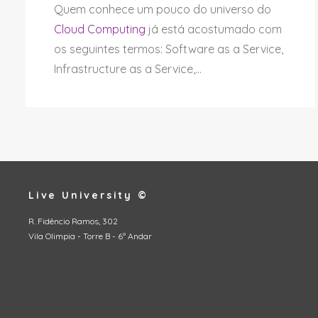
Quem conhece um pouco do universo do
Cloud Computing
já está acostumado com
os seguintes termos: Software as a Service,
Infrastructure as a Service,...
Live University ©
R. Fidêncio Ramos, 302
Vila Olimpia - Torre B - 6º Andar